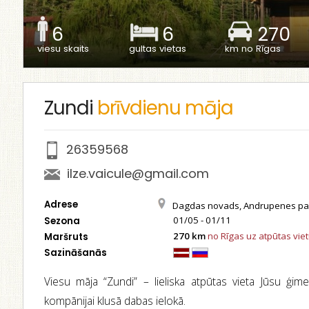
6
6
270
viesu skaits
gultas vietas
km no Rīgas
Zundi
brīvdienu māja
26359568
ilze.vaicule@gmail.com
Adrese
Dagdas novads, Andrupenes pag
01/05 - 01/11
Sezona
270 km
no Rīgas uz atpūtas vie
Maršruts
Sazināšanās
Viesu māja “Zundi” – lieliska atpūtas vieta Jūsu ģime
kompānijai klusā dabas ielokā.