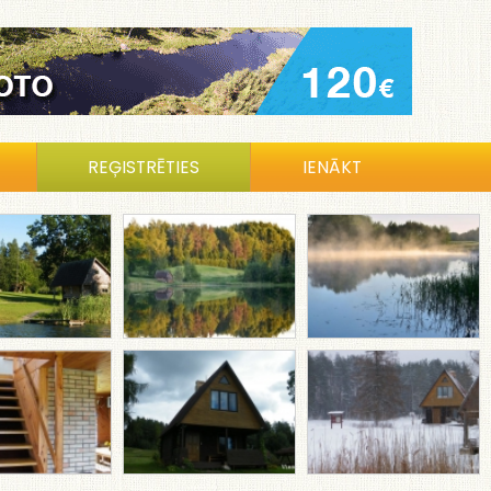
REĢISTRĒTIES
IENĀKT