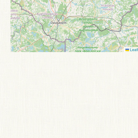
Leafl