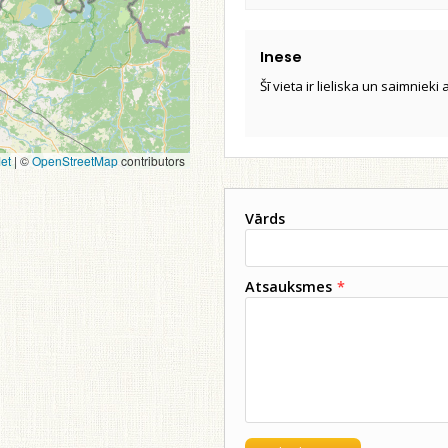
Inese
Šī vieta ir lieliska un saimnieki a
et
|
©
OpenStreetMap
contributors
Vārds
Atsauksmes
*