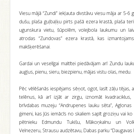
Viesu mājā “Zundi” iekļauta divstāvu viesu māja ar 5-6 g
dušu, plaša guļbaļķu pirts pašā ezera krastā, plaša ter
ugunskura vietu, šūpolēm, volejbola laukumu un lai
atrodas “Zundovas” ezera krastā, kas izmantojam
makšķerēšanai.
Gardai un veselīgai maltītei piedāvājam arī Zundu la
augļus, pienu, sieru, biezpienu, mājas vistu olas, medu.
Pēc vēlēšanās iespējams sēņot, ogot, lasīt zāļu tējas, 
telēnus, kā arī izjāt ar zirgu, iznomāt kvadraciklus
brīvdabas muzeju “Andrupenes lauku sēta”, Aglonas 
ģimeni, kas Jūs iemācīs no skaliem sapīt groziņu vai ko
pētnieku Edmundu Tukišu, Mākoņkalnu un Volke
Velnezeru, Strausu audzētavu, Dabas parku “Daugavas lo