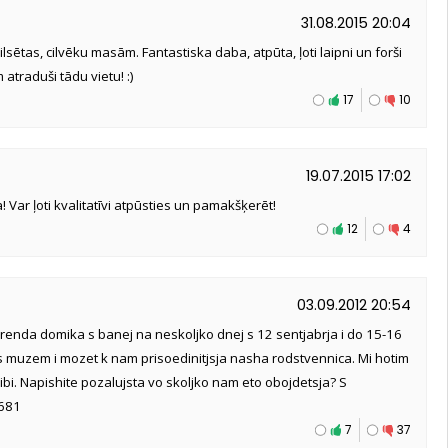
31.08.2015 20:04
ilsētas, cilvēku masām. Fantastiska daba, atpūta, ļoti laipni un forši
atraduši tādu vietu! :)
17
10
19.07.2015 17:02
! Var ļoti kvalitatīvi atpūsties un pamakšķerēt!
12
4
03.09.2012 20:54
arenda domika s banej na neskoljko dnej s 12 sentjabrja i do 15-16
 muzem i mozet k nam prisoedinitjsja nasha rodstvennica. Mi hotim
gribi. Napishite pozalujsta vo skoljko nam eto obojdetsja? S
0681
7
37