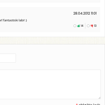
28.04.2012 11:01
rī fantastiski labi! :)
14
13
*
obligātie lauki