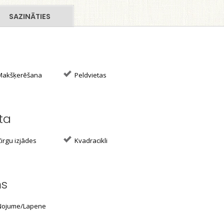
SAZINĀTIES
akšķerēšana
Peldvietas
ta
irgu izjādes
Kvadracikli
ms
ojume/Lapene