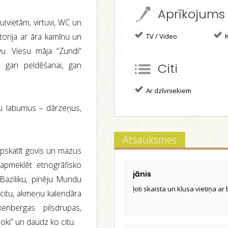
Aprīkojums
uļvietām, virtuvi, WC un
itorija ar āra kamīnu un
TV / Video
K
vu. Viesu māja “Zundi”
s gan peldēšanai, gan
Citi
Ar dzīvniekiem
uku labumus – dārzeņus,
Atsauksmes
apskatīt govis un mazus
, apmeklēt etnogrāfisko
jānis
Baziliku, pinēju Mundu
ļoti skaista un klusa vietiņa ar 
 citu, akmeņu kalendāra
nbergas pilsdrupas,
ki” un daudz ko citu.