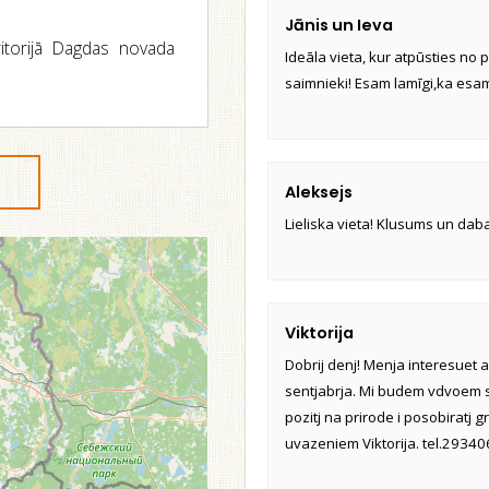
Jānis un Ieva
itorijā Dagdas novada
Ideāla vieta, kur atpūsties no p
saimnieki! Esam lamīgi,ka esam 
Aleksejs
Lieliska vieta! Klusums un daba
Viktorija
Dobrij denj! Menja interesuet 
sentjabrja. Mi budem vdvoem s
pozitj na prirode i posobiratj 
uvazeniem Viktorija. tel.2934