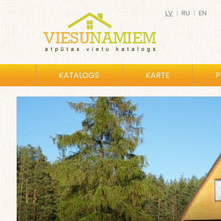
LV
|
RU
|
EN
KATALOGS
KARTE
P