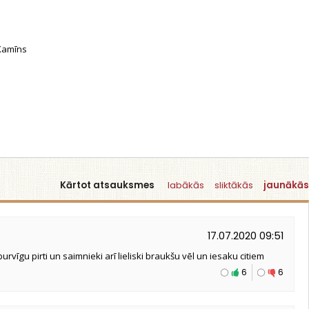
amīns
Kārtot atsauksmes
labākās
sliktākās
jaunākās
17.07.2020 09:51
burvīgu pirti un saimnieki arī lieliski braukšu vēl un iesaku citiem
6
6