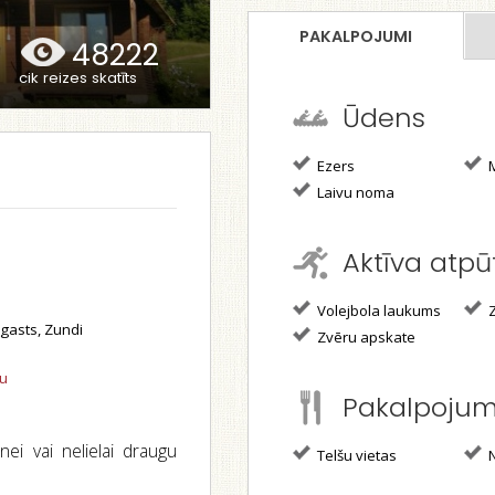
PAKALPOJUMI
48222
cik reizes skatīts
Ūdens
Ezers
M
Laivu noma
Aktīva atpū
Volejbola laukums
Z
asts, Zundi
Zvēru apskate
tu
Pakalpoju
nei vai nelielai draugu
Telšu vietas
N