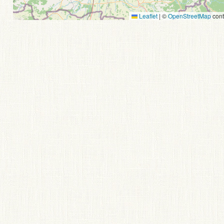
Leaflet
|
©
OpenStreetMap
cont