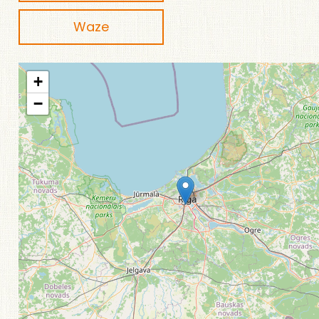
Waze
+
−