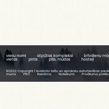
viesu nami
atpūtas kompleksi
brīvdienu mā
vietas
pirtis
pilis, muižas
hosteļi
©2022 Copyright | Ievietoto bilžu un aprakstu autortiesības pied
mums
PRO
Reklāma
Noteikumi
Privātuma politik