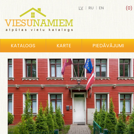
LV
|
RU
|
EN
(0)
KATALOGS
KARTE
PIEDĀVĀJUMI