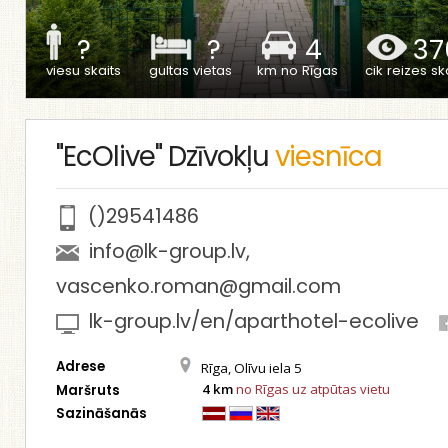
?
?
4
37
viesu skaits
gultas vietas
km no Rīgas
cik reizes ska
"EcOlive" Dzīvokļu
viesnīca
()29541486
info@lk-group.lv
,
vascenko.roman@gmail.com
lk-group.lv/en/aparthotel-ecolive
Adrese
Rīga, Olīvu iela 5
4 km
no Rīgas uz atpūtas vietu
Maršruts
Sazināšanās