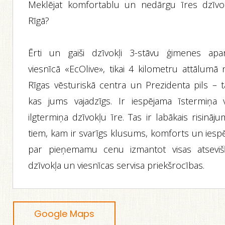
Meklējat komfortablu un nedārgu īres dzīvok
Rīgā?
Ērti un gaiši dzīvokļi 3-stāvu ģimenes apar
viesnīcā «EcOlive», tikai 4 kilometru attālumā 
Rīgas vēsturiskā centra un Prezidenta pils – t
kas jums vajadzīgs. Ir iespējama īstermiņa v
ilgtermiņa dzīvokļu īre. Tas ir labākais risināj
tiem, kam ir svarīgs klusums, komforts un iespē
par pieņemamu cenu izmantot visas atseviš
dzīvokļa un viesnīcas servisa priekšrocības.
Google Maps