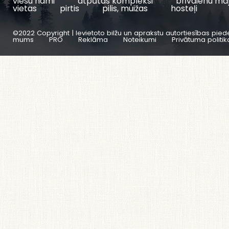
viesu nami
atpūtas kompleksi
brīvdienu mā
vietas
pirtis
pilis, muižas
hosteļi
©2022 Copyright | Ievietoto bilžu un aprakstu autortiesības pied
mums
PRO
Reklāma
Noteikumi
Privātuma politik