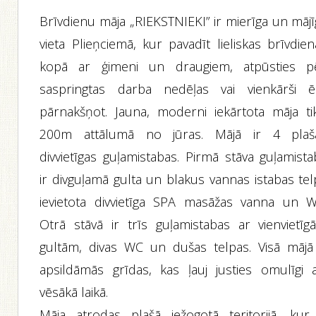
Brīvdienu māja „RIEKSTNIEKI” ir mierīga un mājī
vieta Plieņciemā, kur pavadīt lieliskas brīvdie
kopā ar ģimeni un draugiem, atpūsties p
saspringtas darba nedēļas vai vienkārši ēr
pārnakšņot. Jauna, moderni iekārtota māja tik
200m attālumā no jūras. Mājā ir 4 plaš
divvietīgas guļamistabas. Pirmā stāva guļamista
ir divguļamā gulta un blakus vannas istabas tel
ievietota divvietīga SPA masāžas vanna un W
Otrā stāvā ir trīs guļamistabas ar vienvietīg
gultām, divas WC un dušas telpas. Visā mājā 
apsildāmās grīdas, kas ļauj justies omulīgi a
vēsākā laikā.
Māja atrodas plašā iežogotā teritorijā, kur 