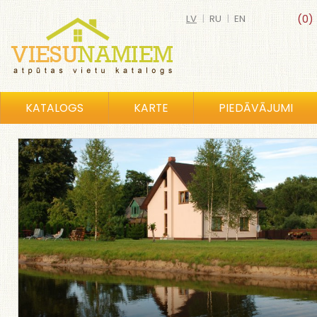
LV
|
RU
|
EN
(0)
KATALOGS
KARTE
PIEDĀVĀJUMI