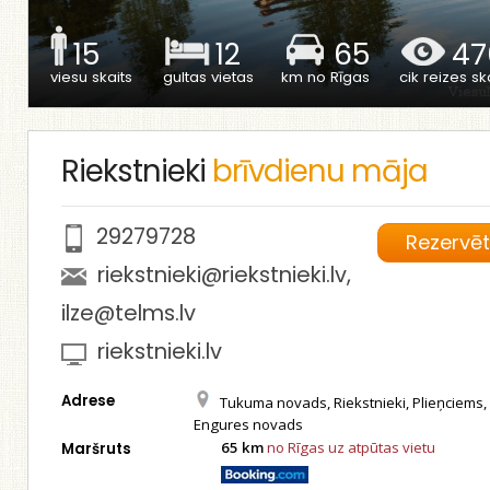
15
12
65
47
viesu skaits
gultas vietas
km no Rīgas
cik reizes ska
Riekstnieki
brīvdienu māja
29279728
Rezervē
riekstnieki@riekstnieki.lv
,
ilze@telms.lv
riekstnieki.lv
Adrese
Tukuma novads, Riekstnieki, Plieņciems,
Engures novads
65 km
no Rīgas uz atpūtas vietu
Maršruts