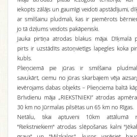
iekopts zālājs un gaumīgi veidoti apstādījumi, dī
ar smilšainu pludmali, kas ir piemērots bērnie
jo tā dziļums veidots pakāpeniski.
Jauka pirtiņa atrodas blakus mājai. Dīķmalā p
pirts ir uzstādīts astoņvietīgs lapegles koka pi
kubls.
Plieņciemā pie jūras ir smilšaina pludmal
savukārt, ciemu no jūras skarbajiem vēja aizsar
ievērojams dabas objekts – Plieņciema baltā kāp
Brīvdienu māja „RIEKSTNIEKI” atrodas apmēr
30 km no Jūrmalas pilsētas un 65 km no Rīgas.
Netālu, tikai aptuveni 10km attālumā 
"Riekstniekiem" atrodas slēpošanas kalni "Jēka
grava" un "Milzkalns", kuros varēsiet baud